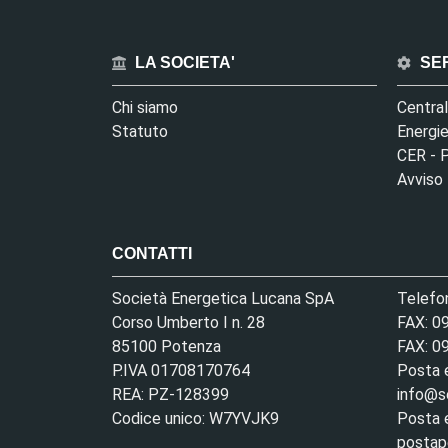
LA SOCIETA'
SER
Chi siamo
Centra
Statuto
Energie
CER - 
Avviso
CONTATTI
Società Energetica Lucana SpA
Telefo
Corso Umberto I n. 28
FAX: 0
85100 Potenza
FAX: 0
P.IVA 01708170764
Posta 
REA: PZ-128399
info@se
Codice unico: W7YVJK9
Posta e
postape