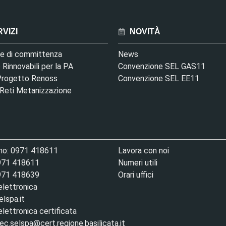
VIZI
NOVITÀ
le di committenza
News
 Rinnovabili per la PA
Convenzione SEL GAS11
Progetto Renoss
Convenzione SEL EE11
 Reti Metanizzazione
no: 0971 418611
Lavora con noi
971 418611
Numeri utili
971 418639
Orari uffici
elettronica
lspa.it
lettronica certificata
c.selspa@cert.regione.basilicata.it