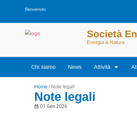
Benvenuto
Società E
Energia & Natura
Chi siamo
News
Attività
At
Home
/
Note legali
Note legali
01 Gen 2026