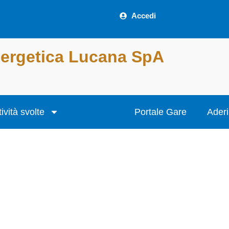
Accedi
nergetica Lucana SpA
tività svolte
Portale Gare
Aderi