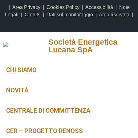
|
Area Privacy
|
Cookies Policy
|
Accessibilità
|
Note
Legali
|
Credits
| Dati sul monitoraggio | Area riservata |
Società Energetica
Lucana SpA
CHI SIAMO
NOVITÀ
CENTRALE DI COMMITTENZA
CER – PROGETTO RENOSS